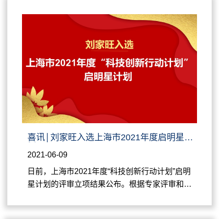
日在中心执行主任周永丰的带领下前往中共一大
会址、中共一大会址纪念馆、《新青年》编辑部
旧址、中共代表团驻沪办事处旧址等地开展“薪火
相传百年路，科技青年砥砺行”红色足迹寻访活
动。 8日一早，中心全体人员兴致勃勃地会聚兴
业路76号。在中共...
喜讯│刘家旺入选上海市2021年度启明星计
划
2021-06-09
​日前，上海市2021年度“科技创新行动计划”启明
星计划的评审立项结果公布。根据专家评审和公
示结果，上海交通大学变革性分子前沿科学中心
长聘教轨副教授刘家旺入选上海市2021年度“科技