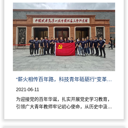
礼炮，声声震寰宇；国旗护卫队，步步坚定有
力。在庄严的国歌声中，前沿中心执行主任周永
丰带领全体人员，集体起立向国旗致敬。收看过
程中，中心党支部党员们佩戴党徽，聚精会神地
观看直播，不...
“薪火相传百年路，科技青年砥砺行”变革性
分子前沿科学中心举办红色足迹寻访活动
2021-06-11
为迎接党的百年华诞，扎实开展党史学习教育，
引领广大青年教师牢记初心使命，从历史中汲取
智慧和力量，推动各项工作高质量开展，上海交
通大学变革性分子前沿科学中心全体人员于6月8