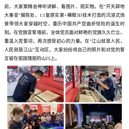
前，大家聚精会神听讲解、看图片、观实物。在“开天辟地
大事变”展陈处，1:1复原实景+裸眼3D技术打造的沉浸式场
景带领大家穿越时空，重历中国共产党曲折惊险的诞生时
刻。在党旗宣誓墙前，全体党员面对鲜艳的党旗久久伫立，
重温入党誓词，再次感受初心的力量。在“江山就是人民，
人民就是江山”互动区，大家纷纷将自己的照片和对党的誓
言留在祖国瑰丽的山川上。