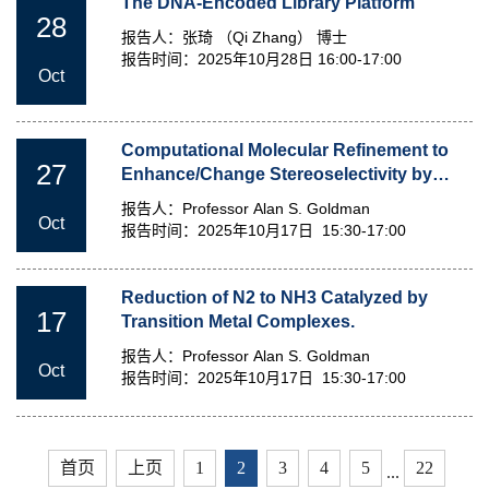
The DNA-Encoded Library Platform
28
报告人：张琦 （Qi Zhang） 博士
报告时间：2025年10月28日 16:00-17:00
Oct
Computational Molecular Refinement to
27
Enhance/Change Stereoselectivity by
Reinforcing Molecular Interactions
报告人：Professor Alan S. Goldman
Oct
报告时间：2025年10月17日 15:30-17:00
Reduction of N2 to NH3 Catalyzed by
17
Transition Metal Complexes.
报告人：Professor Alan S. Goldman
Oct
报告时间：2025年10月17日 15:30-17:00
首页
上页
1
2
3
4
5
22
...