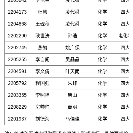
2203242
李浩兰
凌代舜
化学
四大
2204173
杜慧
凌代舜
化学
四大
2204868
王砚秋
凌代舜
化学
四大
2202290
耿世涛
孙浩
化学
电化学
2202745
燕毓
姚广保
化学
四大
2205255
李自闯
吴晶晶
化学
四大
2204591
李文倩
叶天南
化学
四大
2205792
程国强
朱峰
化学
四大
2203355
李照坤
唐山
化学
四大
2208229
房帅帅
商明
化学
四大
2201937
刘德海
马佳佳
化学
四大