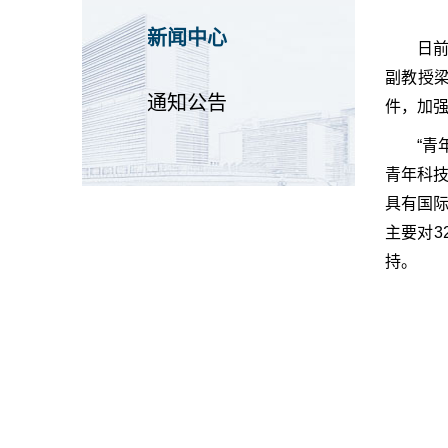
新闻中心
日前
副教授
通知公告
件，加
“青
青年科
具有国
主要对
持。