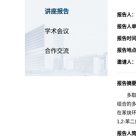
讲座报告
报告人
报告人
学术会议
报告时
合作交流
报告地
邀请人
报告摘
多
组合的
在苯炔
1,2-
报告人