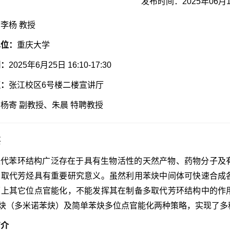
发布时间：2025年06月
：
李杨 教授
单位：
重庆大学
间：
2025年6月25日 16:10-17:30
点：
张江校区6号楼二楼宣讲厅
：
杨寄 副教授、朱晨 特聘教授
要
取代苯环结构广泛存在于具有生物活性的天然产物、药物分子及
多取代芳烃具有重要研究意义。虽然利用苯炔中间体可快速合成
环上其它位点官能化，不能发挥其在制备多取代芳环结构中的作
苯二炔（多米诺苯炔）及简单苯炔多位点官能化两种策略，实现了
简介