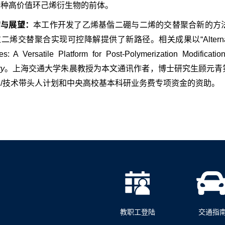
一种高价值环己烯衍生物的前体。
结与展望：
本工作开发了乙烯基偕二硼与二烯的交替聚合新的方
烯交替聚合实现可控降解提供了新路径。相关成果以“Alternating Cop
nes: A Versatile Platform for Post-Polymerization Modi
ry
。上海交通大学朱晨教授为本文通讯作者，博士研究生顾元青
/技术带头人计划和中央高校基本科研业务费专项资金的资助。
教职工登陆
交通指