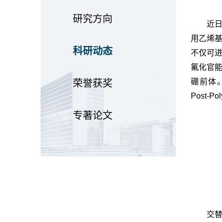
研究方向
近
用乙烯
科研动态
不仅可
氟化官
硼前体。相关
荣誉获奖
Post-Po
专著论文
交