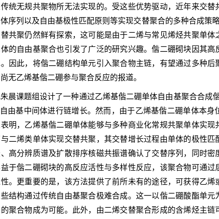
是传统无规共聚物所无法实现的。受这些优势驱动，近年来交替
体序列以及自由基极性匹配原则等实现交替聚合的多种合成策略。
交替共聚仍然鲜有探索，这可能是由于二烯与常见烯烃共聚单体
单体的自由基聚合也引发了广泛的研究兴趣。偕二硼砌块因其高
究。因此，将偕二硼结构单元引入聚合物主链，有望通过多种后
前尚无乙烯基偕二硼参与聚合反应的报道。
此朱晨课题组设计了一种通过乙烯基偕二硼单体自由基聚合合成偕
二硼自由基中间体进行链增长。然而，由于乙烯基偕二硼单体本身
果表明，乙烯基偕二硼单体能够与多种商业化常规共聚单体实现
可与二烯类单体实现交替共聚，其交替增长过程由单体的极性匹
振、高分辨质谱及扩散排序核磁共振谱确认了交替序列，同时密
得益于偕二硼砌块的高反应活性与多样性反应，该聚合物可通过
能性。更重要的是，该方法提供了前所未有的途径，可获得乙烯
这些结构通过传统自由基聚合极难合成。这一以偕二硼酸酯单元
得的聚合物成为可能。此外，由二烯交替聚合形成的含烯烃主链