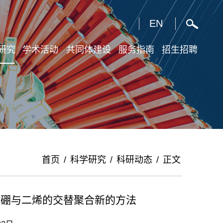
X
EN
研究
学术活动
共同体建设
服务指南
招生招聘
首页
/
科学研究
/
科研动态
/
正文
基偕二硼与二烯的交替聚合新的方法