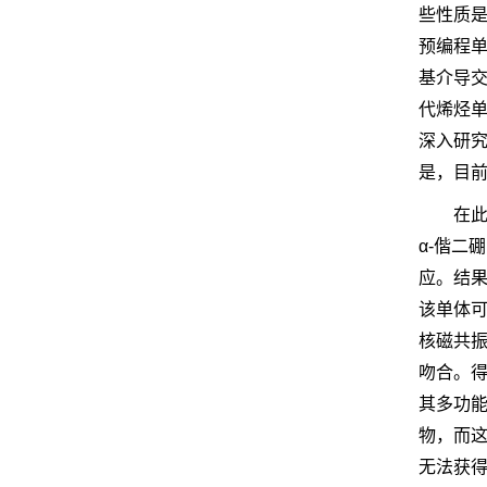
些性质
预编程单
基介导
代烯烃
深入研
是，目
在
α-偕
应。结
该单体
核磁共
吻合。
其多功
物，而
无法获