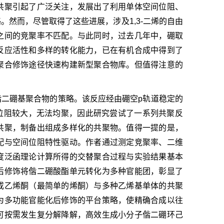
共聚引起了广泛关注，发展出了利用单体空间位阻、
然而，尽管取得了这些进展，涉及1,3-二烯的自由
之间的竞聚率不匹配。与此同时，过去几年中，硼取
反应活性和多样的转化能力，已在有机合成中得到了
聚合修饰途径快速构建新型聚合物库。但值得注意的
二硼基聚合物的策略。该反应经由硼空p轨道稳定的
位阻较大，无法均聚，因此研究尝试了一系列共聚反
共聚，制备出组成多样化的共聚物。值得一提的是，
配与空间位阻特性驱动。作者通过测定竞聚率、二维
度泛函理论计算所得的交替聚合过程与实验结果基本
后修饰将偕二硼酸酯单元转化为多种官能团，彰显了
或乙烯酮（最简单的烯酮）与多种乙烯基单体的共聚
为多功能官能化后修饰的平台策略，使精确合成以往
可按需发生复分解降解，高效生成小分子偕二硼环己