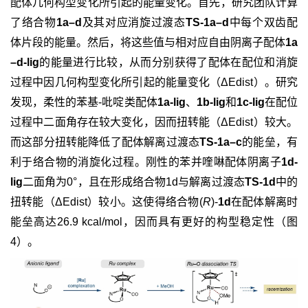
配体几何构型变化所引起的能量变化。首先，研究团队计算
了络合物
1a–d
及其对应消旋过渡态
TS-1a–d
中每个双齿配
体片段的能量。然后，将这些值与相对应自由阴离子配体
1a
–d-lig
的能量进行比较，从而分别获得了配体在配位和消旋
过程中因几何构型变化所引起的能量变化（ΔEdist）。研究
发现，柔性的苯基-吡啶类配体
1a-lig
、
1b-lig
和
1c-lig
在配位
过程中二面角存在较大变化，因而扭转能（ΔEdist）较大。
而这部分扭转能降低了配体解离过渡态
TS-1a–c
的能垒，有
利于络合物的消旋化过程。刚性的苯并喹啉配体阴离子
1d-
lig
二面角为0°，且在形成络合物1d与解离过渡态
TS-1d
中的
扭转能（ΔEdist）较小。这使得络合物(
R
)-
1d
在配体解离时
能垒高达26.9 kcal/mol，因而具有更好的构型稳定性（图
4）。