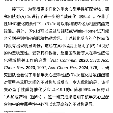
接下来，为获得更多样化的半夹心型手性钌配合物，研
究团队对(
R
)-1d进行了进一步的合成转化（图6a）。在非手
性NHC催化的条件下，(
R
)-1d可以顺利被转化为相应的酯或
羧酸。另外，(
R
)-1d可以通过与羟胺或Wittig-Horner试剂缩
合分别得到相应的肟和共轭烯烃。上述转化反应的产物ee值
均没有出现明显降低，这也在某种程度上证明了(
R
)-1d良好
的构型稳定性。受郭其祥教授、赵宝国教授等人在手性醛催
化领域相关工作的启发（
Nat. Commun.
2020
, 5372;
Acc.
Chem. Res.
2023
, 1097;
Acc. Chem. Res.
2024
, 776），研
究团队也尝试了用该半夹心型手性醛(R)-1d催化甘氨酸酯和
对亚甲基苯醌之间的不对称加成反应。令人欣慰的是，该半
夹心型手性醛能催化反应以>19:1的dr值和99% ee值得到
1,6-加成产物（图6b）。这一研究成果证明了该半夹心型配
合物中的金属手性中心可以实现高效的不对称诱导。