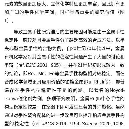
元素的数量更加庞大、立体化学特征更加丰富，因此拥有更
加广阔的手性化学空间，同样具备重要的研究价值（图
1）。
导致金属手性研究滞后的主要原因可能是由于金属手性
稳定性一般较差且金属手性分子缺乏高效的合成方法。以半
夹心型金属手性络合物为例，自20世纪70年代以来，金属
有机化学家对其金属手性的稳定性问题产生了大量的讨论和
争辩（ref.
EJIC
2001, 905）。并在21世纪初形成较为一致
的结论，即Re、Mn、Fe等金属手性构型相对较稳定，而在
合成化学领域更具应用价值的铂族金属(Ru, Rh, Ir等)，却普
遍存在手性构型稳定性不足的问题。以著名的Noyori-
Ikariya催化剂为例，多项研究表明，金属Ru(II)中心手性的
构型稳定性较差，在室温下即可发生显著的外消旋化。虽然
通过对手性螯合配体的进一步改良可以提升铂族金属手性构
型的稳定性（ref.
JACS
2019, 7194;
Science
2020, 1098;