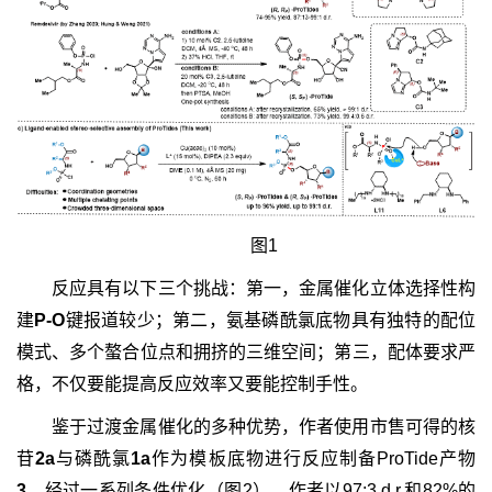
图1
反应具有以下三个挑战：第一，金属催化立体选择性构
建
P-O
键报道较少；第二，氨基磷酰氯底物具有独特的配位
模式、多个螯合位点和拥挤的三维空间；第三，配体要求严
格，不仅要能提高反应效率又要能控制手性。
鉴于过渡金属催化的多种优势，作者使用市售可得的核
苷
2a
与磷酰氯
1a
作为模板底物进行反应制备ProTide产物
3
，经过一系列条件优化（图2），作者以97:3 d.r.和82%的