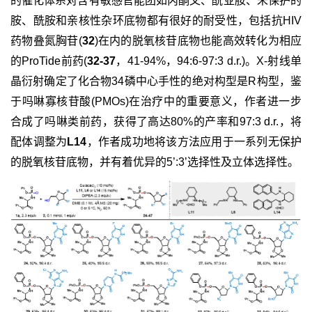
的催化体系对含有敏感官能团如丙酮叉、酰亚胺、未保护的
胺、酰胺和亲核性杂环底物都有很好的耐受性，包括抗HIV
药物叠氮胸苷(
32
)在内的脱氧核苷底物也能高效转化为相应
的ProTide前药(
32-37
，41-94%，94:6-97:3 d.r.)。X-射线单
晶衍射确定了化合物34磷中心手性的绝对构型是R构型，鉴
于吗啉寡核苷酸(PMOs)在治疗中的重要意义，作者进一步
合成了吗啉类前药，获得了高达80%的产率和97:3 d.r.，将
配体调整为
L14
，作者成功地将该方法应用于一系列无保护
的脱氧核苷底物，并有着优异的5’:3’选择性及立体选择性。