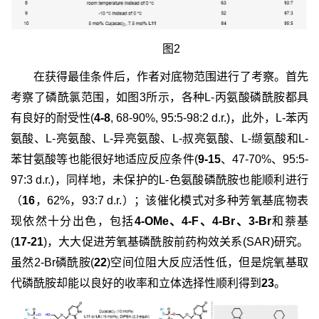
图2
在获得最佳条件后，作者对底物范围进行了考察。首先
考察了磷酰氯范围，如图3所示，各种L-丙氨酸磷酰胺都具
有良好的耐受性(
4-8
, 68-90%, 95:5-98:2 d.r.)，此外，L-苯丙
氨酸、L-亮氨酸、L-异亮氨酸、L-叔亮氨酸、L-缬氨酸和L-
苯甘氨酸等也能很好地适应反应条件(
9-15
、47-70%、95:5-
97:3 d.r.)，同样地，未保护的L-色氨酸磷酰胺也能顺利进行
（
16
，62%，93:7 d.r.）；该催化模式对多种芳氧基底物表
现依然十分出色，包括
4-OMe、4-F、4-Br、3-Br
和萘基
(
17-21
)，大大促进芳氧基磷酰胺前药构效关系(SAR)研究。
虽然2-Br磷酰胺(
22
)空间位阻大反应活性低，但是烷氧基取
代磷酰胺却能以良好的收率和立体选择性顺利得到
23
。