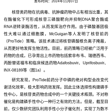
发布时间：2024年11月07日
核苷类药物在抗病毒、抗肿瘤药物中占有相当比重，其
在酶催化下可形成核苷三磷酸靶向并抑制DNA聚合酶或
RNA逆转录酶活性，从而发挥治疗作用。由于磷酸基团极
性大难以通过细胞膜，McGuigan等人发明了核苷前药
（ProTide）策略。该技术通过将核苷磷酸根负离子掩蔽，
从而更好地发挥生物活性。目前，前药策略已经被广泛用于
药物的合成，已孕育出上市药物包括索非布韦、瑞德西韦、
丙酚替诺福韦和临床候选药物Adafosbuvir、Uprifosbuvir、
INX-08189等（图1a）。
研究发现，ProTide前药分子中磷的绝对构型会改变代
谢活化效率，极大影响药效发挥。因此立体选择性构建磷手
性中心，是核苷类药物合成中的一个关键技术瓶颈。不对称
催化是构建磷手性中心一种行之有效的方法。但是，截至目
前，仅少数研究团队利用手性小分子催化剂，实现了为数不