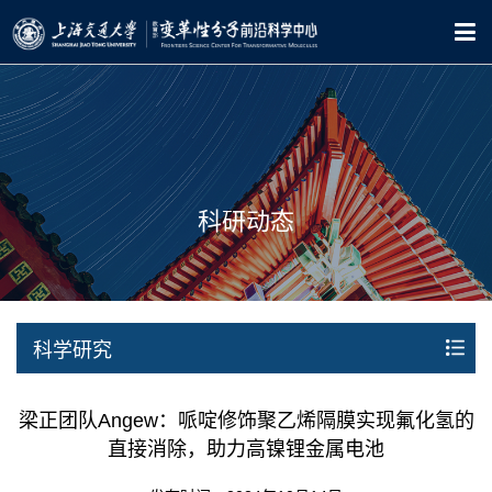
科研动态
科学研究
梁正团队Angew：哌啶修饰聚乙烯隔膜实现氟化氢的
直接消除，助力高镍锂金属电池