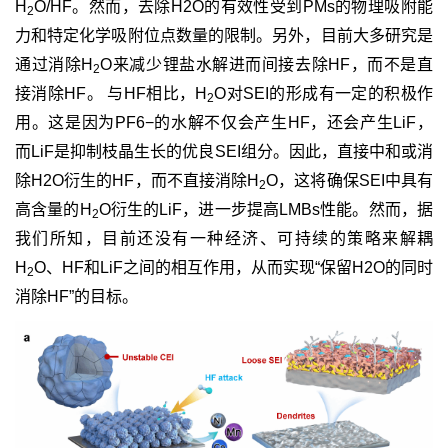
H
O/HF。然而，去除H2O的有效性受到PMs的物理吸附能
2
力和特定化学吸附位点数量的限制。另外，目前大多研究是
通过消除H
O来减少锂盐水解进而间接去除HF，而不是直
2
接消除HF。 与HF相比，H
O对SEI的形成有一定的积极作
2
用。这是因为PF6−的水解不仅会产生HF，还会产生LiF，
而LiF是抑制枝晶生长的优良SEI组分。因此，直接中和或消
除H2O衍生的HF，而不直接消除H
O，这将确保SEI中具有
2
高含量的H
O衍生的LiF，进一步提高LMBs性能。然而，据
2
我们所知，目前还没有一种经济、可持续的策略来解耦
H
O、HF和LiF之间的相互作用，从而实现“保留H2O的同时
2
消除HF”的目标。