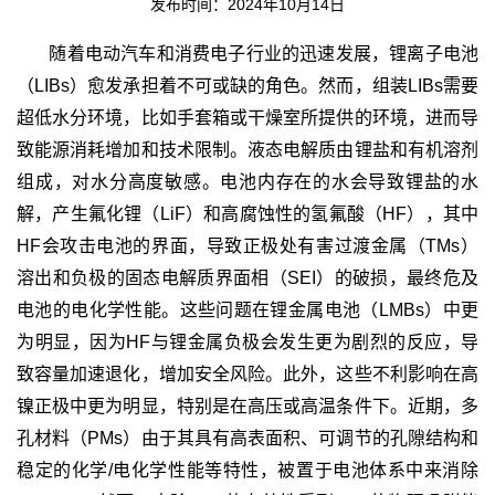
发布时间：2024年10月14日
随着电动汽车和消费电子行业的迅速发展，锂离子电池
（LIBs）愈发承担着不可或缺的角色。然而，组装LIBs需要
超低水分环境，比如手套箱或干燥室所提供的环境，进而导
致能源消耗增加和技术限制。液态电解质由锂盐和有机溶剂
组成，对水分高度敏感。电池内存在的水会导致锂盐的水
解，产生氟化锂（LiF）和高腐蚀性的氢氟酸（HF），其中
HF会攻击电池的界面，导致正极处有害过渡金属（TMs）
溶出和负极的固态电解质界面相（SEI）的破损，最终危及
电池的电化学性能。这些问题在锂金属电池（LMBs）中更
为明显，因为HF与锂金属负极会发生更为剧烈的反应，导
致容量加速退化，增加安全风险。此外，这些不利影响在高
镍正极中更为明显，特别是在高压或高温条件下。近期，多
孔材料（PMs）由于其具有高表面积、可调节的孔隙结构和
稳定的化学/电化学性能等特性，被置于电池体系中来消除