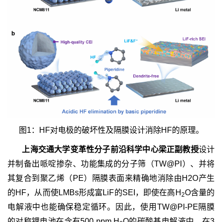
图1：HF对电极的破坏性及隔膜设计消除HF的原理。
上海交通大学变革性分子前沿科学中心梁正副教授
设计
并制备出哌啶掺杂、功能集成的分子筛（TW@PI）、并将
其复合到聚乙烯（PE）隔膜表面来精确地消除由H2O产生
的HF，从而使LMBs形成富LiF的SEI，即使在高H
O含量的
2
电解液中也能确保稳定循环。因此，使用TW@PI-PE隔膜
的对称锂电池在含有500 ppm H
O的碳酸基电解液中，在3