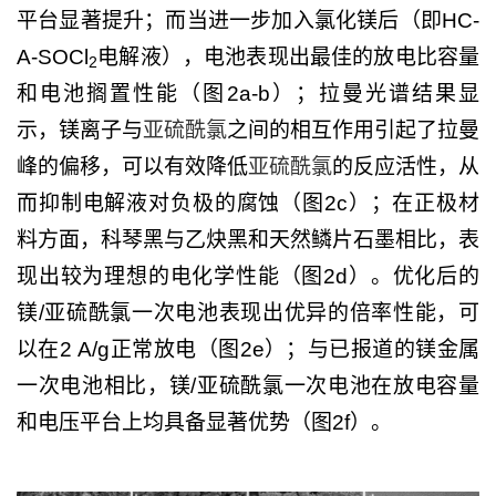
平台显著提升；而当进一步加入氯化镁后（即
HC-
A-SOCl
电解液），电池表现出最佳的放电比容量
2
和电池搁置性能（图
2a-b
）；拉曼光谱结果显
示，镁离子与
亚硫酰氯
之间的相互作用引起了拉曼
峰的偏移，可以有效降低
亚硫酰氯
的反应活性，从
而抑制电解液对负极的腐蚀（图
2c
）；在正极材
料方面，科琴黑与乙炔黑和天然鳞片石墨相比，表
现出较为理想的电化学性能（图
2d
）。优化后的
镁
/
亚硫酰氯一次电池表现出优异的倍率性能，可
以在
2 A/g
正常放电（图
2e
）；与已报道的镁金属
一次电池相比，镁
/
亚硫酰氯一次电池在放电容量
和电压平台上均具备显著优势（图
2f
）。