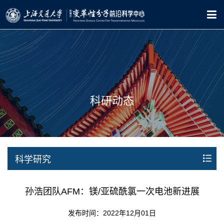
科研动态
科学研究
孙浩团队AFM：镁/亚硫酰氯一次电池新进展
发布时间：2022年12月01日