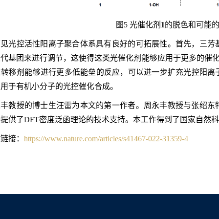
图5 光催化剂
1
的脱色和可能
可见光控活性阳离子聚合体系具有良好的可拓展性。首先，三芳
代基团来进行调节，这使得这类光催化剂能够应用于更多的催化体
链转移剂能够进行更多低能垒的反应，可以进一步扩充光控阳离
以用于有机小分子的光控催化合成。
永丰教授的博士生汪雷为本文的第一作者。周永丰教授与张绍东
提供了DFT密度泛函理论的技术支持。本工作得到了国家自然
文链接：
https://www.nature.com/articles/s41467-022-31359-4