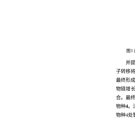
图3
并提
子转移
最终形
物链增长
合。最
物种
4
。
物种4处