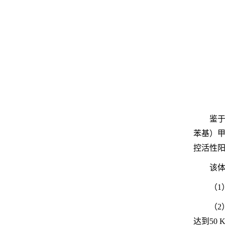
鉴于
苯基）
控活性阳
该
（1
（2
达到50 