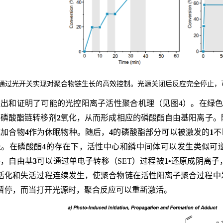
 通过光开关实现对聚合物链生长的高效控制。光源关闭后反应完全停止，
出和证明了可能的光控阳离子活性聚合机理（见图4）。在绿色
将磷酸酯链转移剂
2
氧化，从而形成相应的磷酸酯自由基阳离子。随
成加合物
4
作为休眠物种。随后，
4
的磷酸酯部分可以被激发的
1
不
。在磷酸酯4的存在下，活性中心和鏻中间体可以发生类似可逆
终，自由基
3
可以通过单电子转移（SET）过程被
1•
还原成阴离子
活化和失活过程连续发生，使聚合物链在活性阳离子聚合过程中
暂停，而当打开光源时，聚合反应可以重新激活。