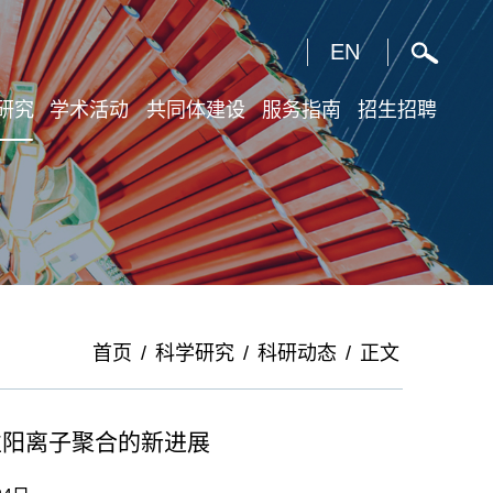
X
EN
研究
学术活动
共同体建设
服务指南
招生招聘
首页
/
科学研究
/
科研动态
/
正文
活性阳离子聚合的新进展