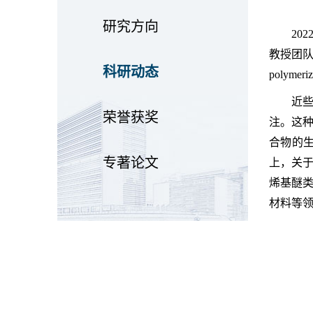
研究方向
20
教授团队
科研动态
polymeriz
近
荣誉获奖
注。这
合物的
专著论文
上，关
烯基醚
材料等