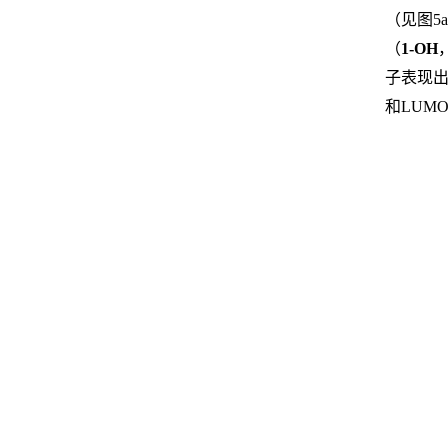
（见图5a
（
1-OH
子表现出
和LUM