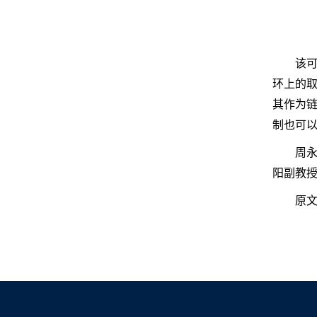
该
环上的取
其作为
制也可
周
阳副教授
原