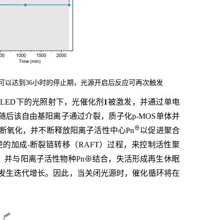
可以达到36小时的停止期，光源开启后反应可再次触发
LED下的光照射下，光催化剂
1
被激发，并通过单电
后该自由基阳离子通过介裂，质子化p-MOS单体并
⊕
断氧化，并不断释放阳离子活性中心Pn
以促进聚合
的加成-断裂链转移（RAFT）过程，来控制活性聚
，并与阳离子活性物种Pn⊕结合，失活形成再生休眠
发生迭代增长。因此，当关闭光源时，催化循环将在