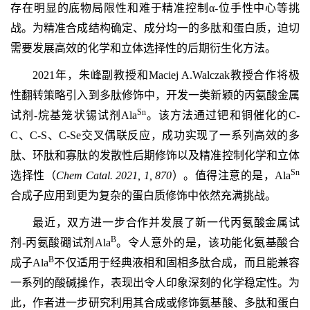
存在明显的底物局限性和难于精准控制α-位手性中心等挑
战。为精准合成结构确定、成分均一的多肽和蛋白质，迫切
需要发展高效的化学和立体选择性的后期衍生化方法。
2021年，朱峰副教授和Maciej A.Walczak教授合作将极
性翻转策略引入到多肽修饰中，开发一类新颖的丙氨酸金属
Sn
试剂-烷基笼状锡试剂Ala
。该方法通过钯和铜催化的C-
C、C-S、C-Se交叉偶联反应，成功实现了一系列高效的多
肽、环肽和寡肽的发散性后期修饰以及精准控制化学和立体
Sn
选择性（
Chem Catal. 2021, 1, 870
）。值得注意的是，Ala
合成子应用到更为复杂的蛋白质修饰中依然充满挑战。
最近，双方进一步合作并发展了新一代丙氨酸金属试
B
剂-丙氨酸硼试剂Ala
。令人意外的是，该功能化氨基酸合
B
成子Ala
不仅适用于经典液相和固相多肽合成，而且能兼容
一系列的酸碱操作，表现出令人印象深刻的化学稳定性。为
此，作者进一步研究利用其合成或修饰氨基酸、多肽和蛋白