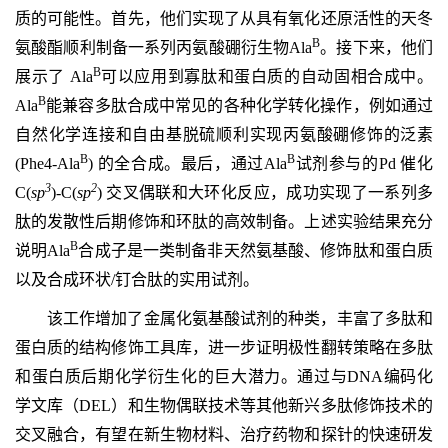
质的可能性。首先，他们实现了从具有氧化还原活性的天冬
B
氨酸酯顺利制备一系列丙氨酸硼衍生物Ala
。接下来，他们
B
展示了 Ala
可以应用到寡肽和蛋白质的自动固相合成中。
B
Ala
能兼容多肽合成中常见的各种化学转化操作，例如通过
自然化学连接和自由基脱硫顺利实现丙氨酸硼修饰的泛素
B
B
(Phe4-Ala
) 的全合成。最后，通过
Ala
试剂参与的Pd 催化
3
2
C(
sp
)-C(
sp
) 交叉偶联和大环化反应，成功实现了一系列多
肽的发散性后期修饰和环肽的高效制备。上述实验结果充分
B
说明
Ala
合成子是一类制备非天然氨基酸、修饰肽和蛋白质
以及合成环状/钉合肽的实用试剂。
该工作增加了金属化氨基酸试剂的种类，丰富了多肽和
蛋白质的结构修饰工具库，进一步证明极性翻转策略在多肽
和蛋白质后期化学衍生化的巨大潜力。通过与DNA编码化
学文库（DEL）和生物偶联技术等其他新兴多肽修饰技术的
交叉融合，有望在新生物材料、治疗药物和探针的快速研发