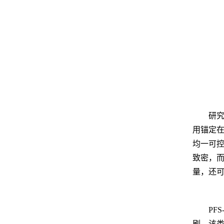
研
用锚定在
均一可控的
致密，而
量，还可
PFS
刷，该类