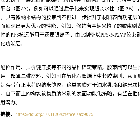
平台（图2A)，例如可以通过质子化来实现超亲水性（图 2B
刷，具有微纳米结构的胶束刷不但进一步提升了材料表面功能层
而展现出更为优异的性能，例如，修饰有金纳米粒子的胶束刷表
性的PFS核还能用于还原银离子，由此制备以PFS-
b
-P2VP
杂化功能层。
于配位作用、共价键连接等不同的晶种锚定策略，胶束刷可以生
适用于超薄二维材料，例如可在氧化石墨烯上生长胶束刷，从而
以制得带有正电荷的纳米薄膜，这类薄膜对于油水乳液和纳米颗
的、自下而上的构筑软物质纳米刷的表面功能化策略，有望在催
应用潜力。
文链接：
https://doi.org/10.1126/science.aax9075