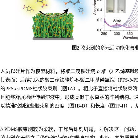
图2
胶束刷的多元后功能化与
究人员以硅片作为模型材料，将聚二茂铁硅烷-
b
-聚（2-乙烯基吡啶
其表面；后续加入的聚二茂铁硅烷-
b
-聚二甲基硅氧烷（PFS-
b
-
PFS-
b
-PDMS柱状胶束刷（图1A）。相比于直接将柱状胶
且能够舒展地延伸到溶液中，形成类似于水草丛的阵列结构。通过
以精准控制这些胶束刷的密度（图1B-D）和长度（图1F-H），
-
b
-PDMS胶束刷较为柔软，干燥后即刻坍塌，为解决这一问题，
胶束刷在干燥之后仍能维持较好的竖直结构。此外，尤为重要的