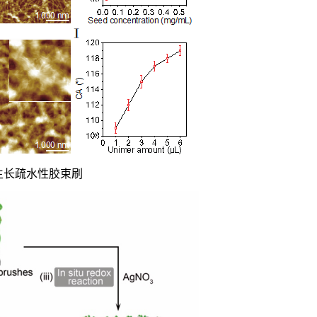
生长疏水性胶束刷