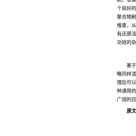
个良好的
聚合物
维度，从
有还原活
功效的
基
略同样
理后可
种通用
广阔的
原