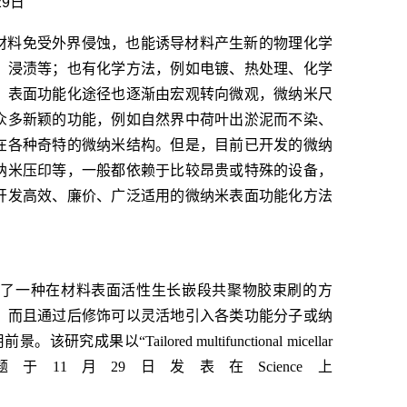
29日
材料免受外界侵蚀，也能诱导材料产生新的物理化学
、浸渍等；也有化学方法，例如电镀、热处理、化学
，表面功能化途径也逐渐由宏观转向微观，微纳米尺
众多新颖的功能，例如自然界中荷叶出淤泥而不染、
在各种奇特的微纳米结构。但是，目前已开发的微纳
纳米压印等，一般都依赖于比较昂贵或特殊的设备，
开发高效、廉价、广泛适用的微纳米表面功能化方法
作报道了一种在材料表面活性生长嵌段共聚物胶束刷的方
，而且通过后修饰可以灵活地引入各类功能分子或纳
ailored multifunctional micellar
om a surface”为题于11月29日发表在Science上