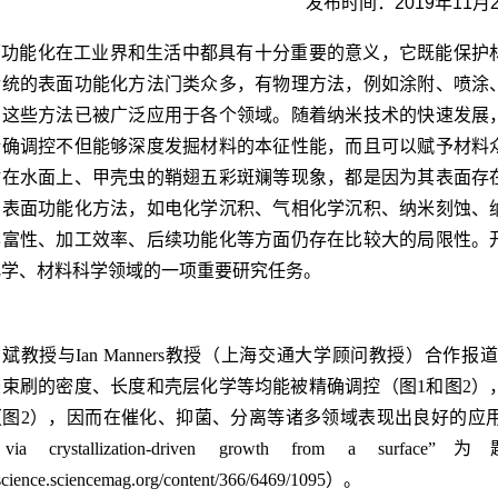
发布时间：2019年11月
面功能化在工业界和生活中都具有十分重要的意义，它既能保护
传统的表面功能化方法门类众多，有物理方法，例如涂附、喷涂
，这些方法已被广泛应用于各个领域。随着纳米技术的快速发展
精确调控不但能够深度发掘材料的本征性能，而且可以赋予材料
站在水面上、甲壳虫的鞘翅五彩斑斓等现象，都是因为其表面存
的表面功能化方法，如电化学沉积、气相化学沉积、纳米刻蚀、
丰富性、加工效率、后续功能化等方面仍存在比较大的局限性。
化学、材料科学领域的一项重要研究任务。
斌教授与Ian Manners教授（上海交通大学顾问教授）合
胶束刷的密度、长度和壳层化学等均能被精确调控（图1和图2）
2），因而在催化、抑菌、分离等诸多领域表现出良好的应用前景。该研究成果以“T
es via crystallization-driven growth fr
/science.sciencemag.org/content/366/6469/1095）。