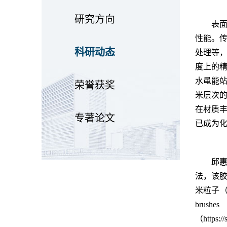
研究方向
表
性能。
科研动态
处理等
度上的
水黾能
荣誉获奖
米层次
在材质
专著论文
已成为
邱惠
法，该
米粒子（图
brush
（https:/