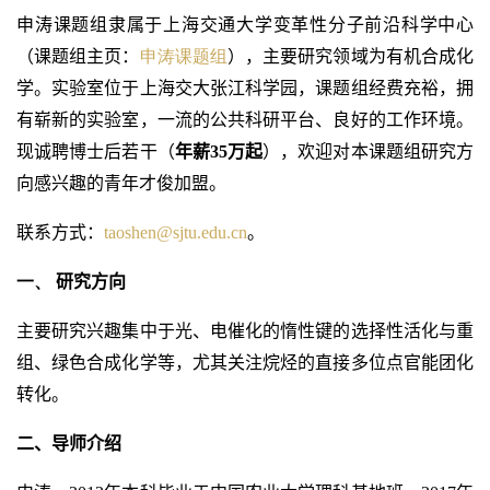
申涛课题组隶属于上海交通大学变革性分子前沿科学中心
（课题组主页：
申涛课题组
），主要研究领域为有机合成化
学。实验室位于上海交大张江科学园，课题组经费充裕，拥
有崭新的实验室，一流的公共科研平台、良好的工作环境。
现诚聘博士后若干（
年薪
35
万起
），欢迎对本课题组研究方
向感兴趣的青年才俊加盟。
联系方式：
taoshen@sjtu.edu.cn
。
一、
研究方向
主要研究兴趣集中于光、电催化的
惰性键的选择性活化与重
组、绿色合成化学等
，尤其关注烷烃的直接多位点官能团化
转化。
二、导师介绍