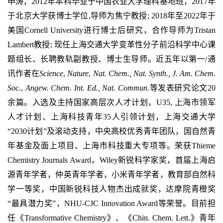
申涛，
2012
年本科毕业于中国农业大学理科基地班，
2017
年
于北京大学获博士学位
,
导师为焦宁教授
; 2018
年至
2022
年于
美国
Cornell University
进行博士后研究，合作导师为
Tristan
Lambert
教授
;
现任上海交通大学变革性分子前沿科学中心课
题组长、长聘教轨副教授、博士生导师。近五年
以第一
/
通
讯作者在
Science
,
Nature
,
Nat. Chem., Nat. Synth., J. Am. Chem.
Soc.
,
Angew. Chem. Int. Ed., Nat. Commun.
等发表研究论文
20
余篇。
入选及主持国家高层次人才计划，
U35,
上海市领军
人才计划、上海科技青年
35
人引领计划，上海交通大学
“2030
计划
”
及滚动支持，中央高校优秀青年团队，国自然青
年基金及面上项目、上海市科技重大专项等。荣获
Thieme
Chemistry Journals Award
，
Wiley
新锐科学家奖，首届上海启
源青年学者，仲英青年学者，小米青年学者，教育部自然科
学一等奖，中国新锐科技人物杰出成就奖，达摩院青橙奖
“
最具潜力奖
”
，
NHU-CJC Innovation Award
等荣誉。目前担
任《
Transformative Chemistry
》、《
Chin. Chem. Lett.
》青年