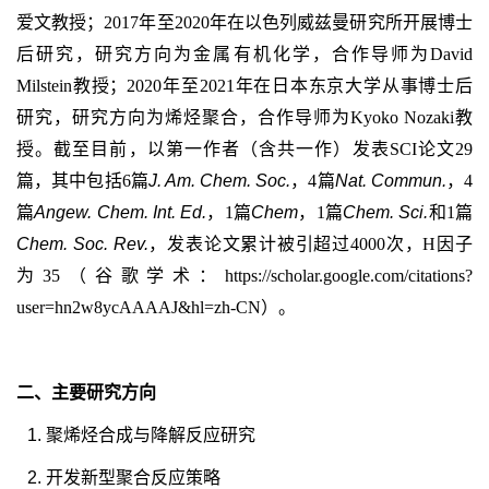
爱文教授；
2017
年至
2020
年在以色列威兹曼研究所开展博士
后研究，研究方向为金属有机化学，合作导师为
David
Milstein
教授；
2020
年至
2021
年在日本东京大学从事博士后
研究，研究方向为烯烃聚合，合作导师为
Kyoko Nozaki
教
授。截至目前，以第一作者（含共一作）发表
SCI
论文
29
篇，其中包括
6
篇
J. Am. Chem. Soc.
，
4
篇
Nat. Commun.
，
4
篇
Angew. Chem. Int. Ed.
，
1
篇
Chem
，
1
篇
Chem. Sci.
和
1
篇
Chem. Soc. Rev.
，发表论文累计被引超过
4000
次，
H
因子
为
35
（谷歌学术：
https://scholar.google.com/citations?
user=hn2w8ycAAAAJ&hl=zh-CN
）。
二、主要研究方向
聚烯烃合成与降解反应研究
开发新型聚合反应策略