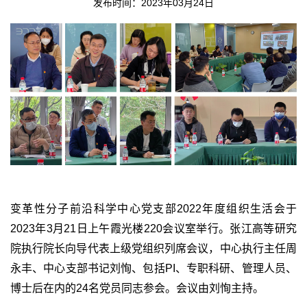
发布时间：2023年03月24日
变革性分子前沿科学中心党支部
2022
年度组织生活会于
2023
年
3
月
21
日上午霞光楼
220
会议室举行。张江高等研究
院执行院长向导代表上级党组织列席会议，中心执行主任周
永丰、中心支部书记刘恂、包括
PI
、专职科研、管理人员、
博士后在内的
24
名党员同志参会。会议由刘恂主持。