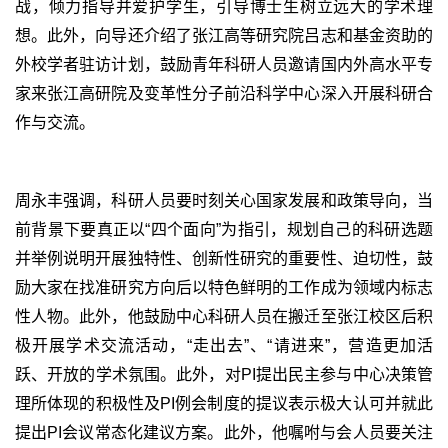
战，倾力指导并爱护学生，引导博士生树立远大的学术理
想。此外，向导还介绍了张江高等研究院吕志和基金资助的
外校学者驻访计划，鼓励青年科研人员邀请国内外高水平专
家来张江高研院及变革性分子前沿科学中心深入开展科研合
作与交流。
周永丰强调，科研人员要时刻关心国家发展和政策导向，当
前背景下要真正以“四个面向”为指引，规划自己的科研选题
并举例说明开展独特性、创新性研究的重要性、迫切性，鼓
励大家在找准研究方向后以特色鲜明的工作成为领域内标志
性人物。此外，他鼓励中心科研人员在搬迁至张江校区后积
极开展学术交流活动，“走出去”、“请进来”，营造更加活
跃、开放的学术氛围。此外，对
PI
提出民主参与中心决策管
理所体现的积极性及
PI
例会制度的提议表示极大认可并就此
提出
PI
会议常态化建议方案。此外，他嘱咐与会人员要关注